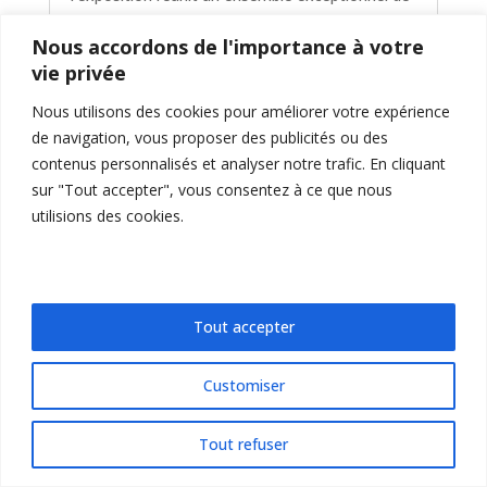
plus de 600 pièces de verre...
Nous accordons de l'importance à votre
vie privée
Nous utilisons des cookies pour améliorer votre expérience
Avis de parution de la Circulaire de
de navigation, vous proposer des publicités ou des
décembre 2014
contenus personnalisés et analyser notre trafic. En cliquant
par
Helene
|
Déc 15, 2014
|
Actualité
sur "Tout accepter", vous consentez à ce que nous
La circulaire n°114 de La Réveillée, datée de
utilisions des cookies.
décembre 2014, a été adressée aux membres
de l'association. Elle est également disponible
en version .pdf et en couleur sur la partie privée
du présent site internet)
Tout accepter
Customiser
Avis de parution de la Circulaire de
décembre 2013 – Appel à cotisation pour
2014
Tout refuser
par
Helene
|
Déc 1, 2014
|
Actualité