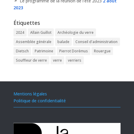
Le programme de la réunion de l’été 2023
2 août
2023
Étiquettes
2024
Allain Guillot
Archéologie du verre
Assemblée générale
balade
Conseil d'administration
Dietsch
Patrimoine
Pierrot Dorémus
Rouergue
Souffleur de verre
verre
verriers
Mentions légales
Politique de confidentialité