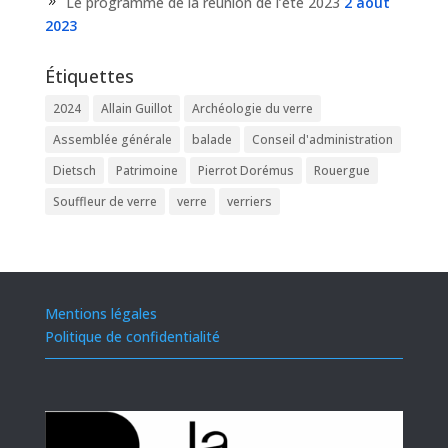
Le programme de la réunion de l’été 2023
2 août
2023
Étiquettes
2024
Allain Guillot
Archéologie du verre
Assemblée générale
balade
Conseil d'administration
Dietsch
Patrimoine
Pierrot Dorémus
Rouergue
Souffleur de verre
verre
verriers
Mentions légales
Politique de confidentialité