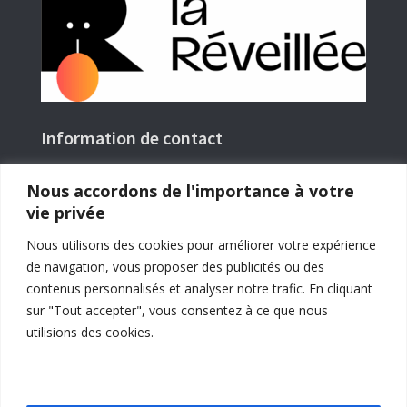
Information de contact
Nous localiser

Nous accordons de l'importance à votre
Le siège social de l’association La Réveillée se
vie privée
trouve en Ariège (09) à l’adresse : Rieutailhol –
09290 Gabre
Nous utilisons des cookies pour améliorer votre expérience
de navigation, vous proposer des publicités ou des
contenus personnalisés et analyser notre trafic. En cliquant
sur "Tout accepter", vous consentez à ce que nous
utilisions des cookies.