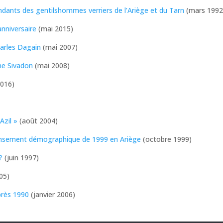
ndants des gentilshommes verriers de l’Ariège et du Tarn
(mars 1992
nniversaire
(mai 2015)
harles Dagain
(mai 2007)
ne Sivadon
(mai 2008)
2016)
Azil »
(août 2004)
ecensement démographique de 1999 en Ariège
(octobre 1999)
?
(juin 1997)
05)
après 1990
(janvier 2006)