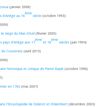
gnoua
(janvier 2008)
ème
ys d’Ariège au 16
siècle
(octobre 1993)
 2009)
 le siège du Mas d’Azil
(février 2005)
ème
ème
es pays d’Ariège aux 17
et 18
siècles
(juin 1994)
es du Couserans
(avril 2013)
2006)
ire historique et critique de Pierre Bayle
(octobre 1996)
7)
renier en 1762
(mai 2007)
ans l’Encyclopédie de Diderot et d’Alembert
(décembre 2003)