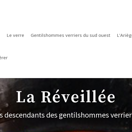
e
Le verre
Gentilshommes verriers du sud ouest
L’Arièg
érer
La Réveillée
es descendants des gentilshommes verrier