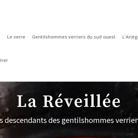
e
Le verre
Gentilshommes verriers du sud ouest
L’Arièg
érer
La Réveillée
es descendants des gentilshommes verrier