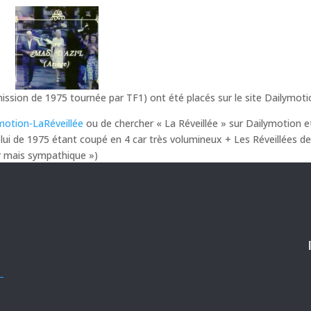
mission de 1975 tournée par TF1) ont été placés sur le site Dailymoti
motion-LaRéveillée
ou de chercher « La Réveillée » sur Dailymotion e
elui de 1975 étant coupé en 4 car très volumineux + Les Réveillées d
 mais sympathique »)