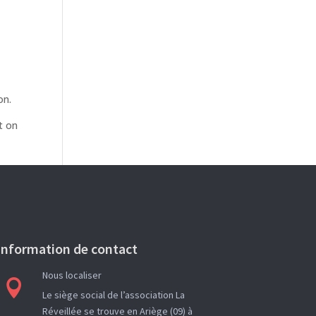
on.
t on
e
Information de contact
Nous localiser

Le siège social de l’association La
Réveillée se trouve en Ariège (09) à