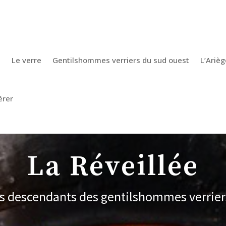
e
Le verre
Gentilshommes verriers du sud ouest
L’Arièg
érer
La Réveillée
es descendants des gentilshommes verrier