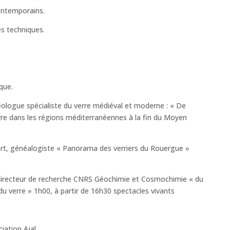
contemporains.
ses techniques.
que.
ologue spécialiste du verre médiéval et moderne : « De
e verre dans les régions méditerranéennes à la fin du Moyen
t, généalogiste « Panorama des verriers du Rouergue »
directeur de recherche CNRS Géochimie et Cosmochimie « du
u verre » 1h00, à partir de 16h30 spectacles vivants
iation Ajal