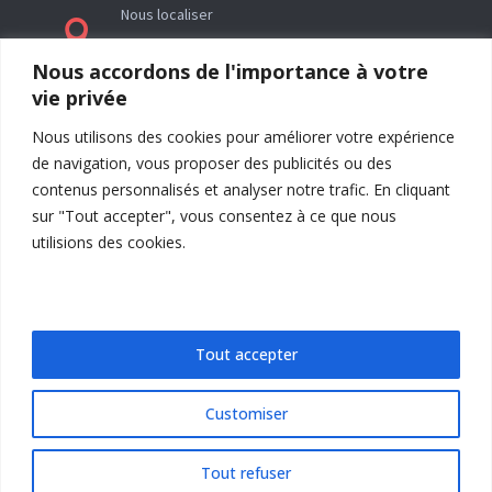
Nous localiser

Le siège social de l’association La Réveillée se
Nous accordons de l'importance à votre
trouve en Ariège (09) à l’adresse : Rieutailhol –
vie privée
09290 Gabre
Nous utilisons des cookies pour améliorer votre expérience
de navigation, vous proposer des publicités ou des
contenus personnalisés et analyser notre trafic. En cliquant
sur "Tout accepter", vous consentez à ce que nous
utilisions des cookies.
Tout accepter
Customiser
Envoi
=
5 + 14
Tout refuser