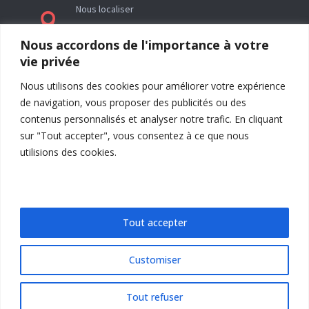
Nous localiser

Le siège social de l’association La Réveillée se
Nous accordons de l'importance à votre
trouve en Ariège (09) à l’adresse : Rieutailhol –
vie privée
09290 Gabre
Nous utilisons des cookies pour améliorer votre expérience
de navigation, vous proposer des publicités ou des
contenus personnalisés et analyser notre trafic. En cliquant
sur "Tout accepter", vous consentez à ce que nous
utilisions des cookies.
Tout accepter
Customiser
Envoi
=
10 + 13
Tout refuser